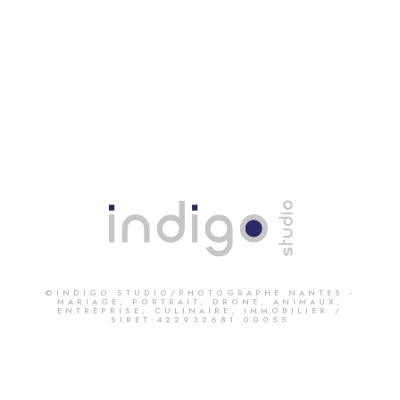
©INDIGO STUDIO/PHOTOGRAPHE NANTES -
MARIAGE, PORTRAIT, DRONE, ANIMAUX,
ENTREPRISE, CULINAIRE, IMMOBILIER /
SIRET:422932681 00055